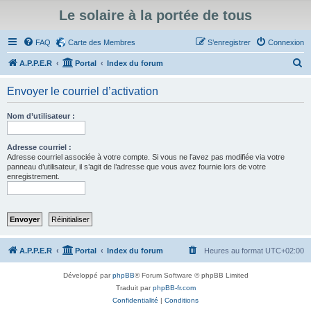
Le solaire à la portée de tous
FAQ
Carte des Membres
S’enregistrer
Connexion
R
A.P.P.E.R
Portal
Index du forum
e
Envoyer le courriel d’activation
c
h
Nom d’utilisateur :
e
r
Adresse courriel :
Adresse courriel associée à votre compte. Si vous ne l’avez pas modifiée via votre
c
panneau d’utilisateur, il s’agit de l’adresse que vous avez fournie lors de votre
enregistrement.
h
e
r
A.P.P.E.R
Portal
Index du forum
Heures au format
UTC+02:00
Développé par
phpBB
® Forum Software © phpBB Limited
Traduit par
phpBB-fr.com
Confidentialité
|
Conditions