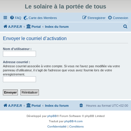
Le solaire à la portée de tous
FAQ
Carte des Membres
S’enregistrer
Connexion
R
A.P.P.E.R
Portal
Index du forum
e
Envoyer le courriel d’activation
c
h
Nom d’utilisateur :
e
r
Adresse courriel :
Adresse courriel associée à votre compte. Si vous ne l’avez pas modifiée via votre
c
panneau d’utilisateur, il s’agit de l’adresse que vous avez fournie lors de votre
enregistrement.
h
e
r
A.P.P.E.R
Portal
Index du forum
Heures au format
UTC+02:00
Développé par
phpBB
® Forum Software © phpBB Limited
Traduit par
phpBB-fr.com
Confidentialité
|
Conditions