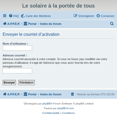
Le solaire à la portée de tous
FAQ
Carte des Membres
S’enregistrer
Connexion
R
A.P.P.E.R
Portal
Index du forum
e
Envoyer le courriel d’activation
c
h
Nom d’utilisateur :
e
r
Adresse courriel :
Adresse courriel associée à votre compte. Si vous ne l’avez pas modifiée via votre
c
panneau d’utilisateur, il s’agit de l’adresse que vous avez fournie lors de votre
enregistrement.
h
e
r
A.P.P.E.R
Portal
Index du forum
Heures au format
UTC+02:00
Développé par
phpBB
® Forum Software © phpBB Limited
Traduit par
phpBB-fr.com
Confidentialité
|
Conditions