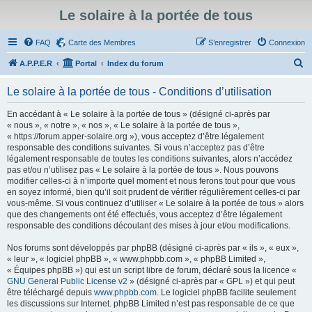
Le solaire à la portée de tous
FAQ
Carte des Membres
S’enregistrer
Connexion
R
A.P.P.E.R
Portal
Index du forum
e
Le solaire à la portée de tous - Conditions d’utilisation
c
h
En accédant à « Le solaire à la portée de tous » (désigné ci-après par
« nous », « notre », « nos », « Le solaire à la portée de tous »,
e
« https://forum.apper-solaire.org »), vous acceptez d’être légalement
r
responsable des conditions suivantes. Si vous n’acceptez pas d’être
légalement responsable de toutes les conditions suivantes, alors n’accédez
c
pas et/ou n’utilisez pas « Le solaire à la portée de tous ». Nous pouvons
h
modifier celles-ci à n’importe quel moment et nous ferons tout pour que vous
en soyez informé, bien qu’il soit prudent de vérifier régulièrement celles-ci par
e
vous-même. Si vous continuez d’utiliser « Le solaire à la portée de tous » alors
r
que des changements ont été effectués, vous acceptez d’être légalement
responsable des conditions découlant des mises à jour et/ou modifications.
Nos forums sont développés par phpBB (désigné ci-après par « ils », « eux »,
« leur », « logiciel phpBB », « www.phpbb.com », « phpBB Limited »,
« Équipes phpBB ») qui est un script libre de forum, déclaré sous la licence «
GNU General Public License v2
» (désigné ci-après par « GPL ») et qui peut
être téléchargé depuis
www.phpbb.com
. Le logiciel phpBB facilite seulement
les discussions sur Internet. phpBB Limited n’est pas responsable de ce que