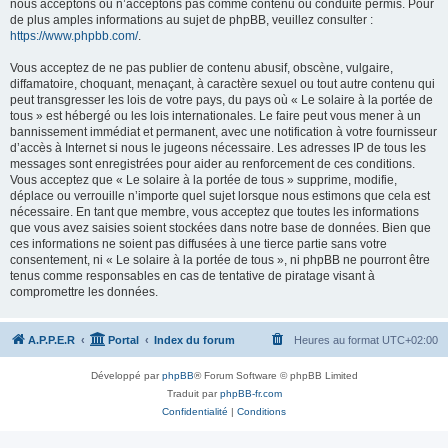
nous acceptons ou n’acceptons pas comme contenu ou conduite permis. Pour
de plus amples informations au sujet de phpBB, veuillez consulter :
https://www.phpbb.com/
.
Vous acceptez de ne pas publier de contenu abusif, obscène, vulgaire,
diffamatoire, choquant, menaçant, à caractère sexuel ou tout autre contenu qui
peut transgresser les lois de votre pays, du pays où « Le solaire à la portée de
tous » est hébergé ou les lois internationales. Le faire peut vous mener à un
bannissement immédiat et permanent, avec une notification à votre fournisseur
d’accès à Internet si nous le jugeons nécessaire. Les adresses IP de tous les
messages sont enregistrées pour aider au renforcement de ces conditions.
Vous acceptez que « Le solaire à la portée de tous » supprime, modifie,
déplace ou verrouille n’importe quel sujet lorsque nous estimons que cela est
nécessaire. En tant que membre, vous acceptez que toutes les informations
que vous avez saisies soient stockées dans notre base de données. Bien que
ces informations ne soient pas diffusées à une tierce partie sans votre
consentement, ni « Le solaire à la portée de tous », ni phpBB ne pourront être
tenus comme responsables en cas de tentative de piratage visant à
compromettre les données.
A.P.P.E.R
Portal
Index du forum
Heures au format
UTC+02:00
Développé par
phpBB
® Forum Software © phpBB Limited
Traduit par
phpBB-fr.com
Confidentialité
|
Conditions