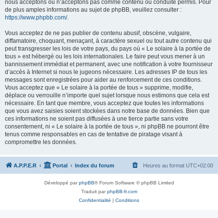
nous acceptons ou n’acceptons pas comme contenu ou conduite permis. Pour
de plus amples informations au sujet de phpBB, veuillez consulter :
https://www.phpbb.com/
.
Vous acceptez de ne pas publier de contenu abusif, obscène, vulgaire,
diffamatoire, choquant, menaçant, à caractère sexuel ou tout autre contenu qui
peut transgresser les lois de votre pays, du pays où « Le solaire à la portée de
tous » est hébergé ou les lois internationales. Le faire peut vous mener à un
bannissement immédiat et permanent, avec une notification à votre fournisseur
d’accès à Internet si nous le jugeons nécessaire. Les adresses IP de tous les
messages sont enregistrées pour aider au renforcement de ces conditions.
Vous acceptez que « Le solaire à la portée de tous » supprime, modifie,
déplace ou verrouille n’importe quel sujet lorsque nous estimons que cela est
nécessaire. En tant que membre, vous acceptez que toutes les informations
que vous avez saisies soient stockées dans notre base de données. Bien que
ces informations ne soient pas diffusées à une tierce partie sans votre
consentement, ni « Le solaire à la portée de tous », ni phpBB ne pourront être
tenus comme responsables en cas de tentative de piratage visant à
compromettre les données.
A.P.P.E.R
Portal
Index du forum
Heures au format
UTC+02:00
Développé par
phpBB
® Forum Software © phpBB Limited
Traduit par
phpBB-fr.com
Confidentialité
|
Conditions