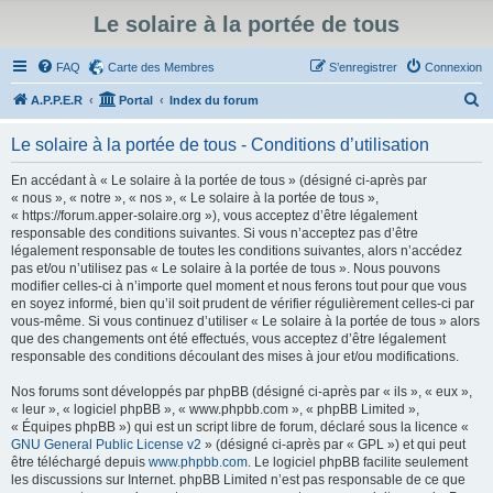
Le solaire à la portée de tous
FAQ
Carte des Membres
S’enregistrer
Connexion
R
A.P.P.E.R
Portal
Index du forum
e
Le solaire à la portée de tous - Conditions d’utilisation
c
h
En accédant à « Le solaire à la portée de tous » (désigné ci-après par
« nous », « notre », « nos », « Le solaire à la portée de tous »,
e
« https://forum.apper-solaire.org »), vous acceptez d’être légalement
r
responsable des conditions suivantes. Si vous n’acceptez pas d’être
légalement responsable de toutes les conditions suivantes, alors n’accédez
c
pas et/ou n’utilisez pas « Le solaire à la portée de tous ». Nous pouvons
h
modifier celles-ci à n’importe quel moment et nous ferons tout pour que vous
en soyez informé, bien qu’il soit prudent de vérifier régulièrement celles-ci par
e
vous-même. Si vous continuez d’utiliser « Le solaire à la portée de tous » alors
r
que des changements ont été effectués, vous acceptez d’être légalement
responsable des conditions découlant des mises à jour et/ou modifications.
Nos forums sont développés par phpBB (désigné ci-après par « ils », « eux »,
« leur », « logiciel phpBB », « www.phpbb.com », « phpBB Limited »,
« Équipes phpBB ») qui est un script libre de forum, déclaré sous la licence «
GNU General Public License v2
» (désigné ci-après par « GPL ») et qui peut
être téléchargé depuis
www.phpbb.com
. Le logiciel phpBB facilite seulement
les discussions sur Internet. phpBB Limited n’est pas responsable de ce que