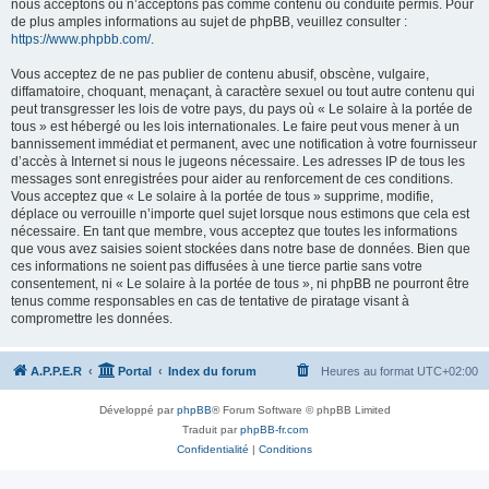
nous acceptons ou n’acceptons pas comme contenu ou conduite permis. Pour
de plus amples informations au sujet de phpBB, veuillez consulter :
https://www.phpbb.com/
.
Vous acceptez de ne pas publier de contenu abusif, obscène, vulgaire,
diffamatoire, choquant, menaçant, à caractère sexuel ou tout autre contenu qui
peut transgresser les lois de votre pays, du pays où « Le solaire à la portée de
tous » est hébergé ou les lois internationales. Le faire peut vous mener à un
bannissement immédiat et permanent, avec une notification à votre fournisseur
d’accès à Internet si nous le jugeons nécessaire. Les adresses IP de tous les
messages sont enregistrées pour aider au renforcement de ces conditions.
Vous acceptez que « Le solaire à la portée de tous » supprime, modifie,
déplace ou verrouille n’importe quel sujet lorsque nous estimons que cela est
nécessaire. En tant que membre, vous acceptez que toutes les informations
que vous avez saisies soient stockées dans notre base de données. Bien que
ces informations ne soient pas diffusées à une tierce partie sans votre
consentement, ni « Le solaire à la portée de tous », ni phpBB ne pourront être
tenus comme responsables en cas de tentative de piratage visant à
compromettre les données.
A.P.P.E.R
Portal
Index du forum
Heures au format
UTC+02:00
Développé par
phpBB
® Forum Software © phpBB Limited
Traduit par
phpBB-fr.com
Confidentialité
|
Conditions