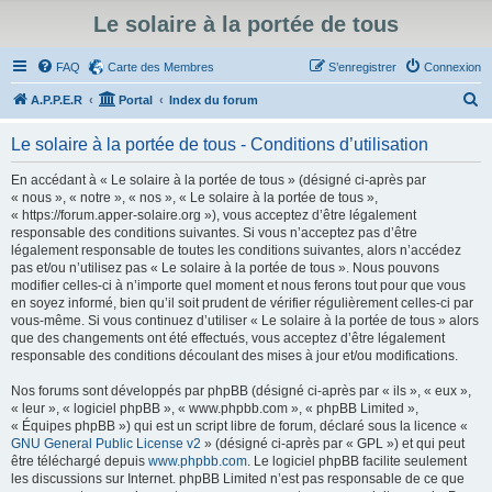
Le solaire à la portée de tous
FAQ
Carte des Membres
S’enregistrer
Connexion
R
A.P.P.E.R
Portal
Index du forum
e
Le solaire à la portée de tous - Conditions d’utilisation
c
h
En accédant à « Le solaire à la portée de tous » (désigné ci-après par
« nous », « notre », « nos », « Le solaire à la portée de tous »,
e
« https://forum.apper-solaire.org »), vous acceptez d’être légalement
r
responsable des conditions suivantes. Si vous n’acceptez pas d’être
légalement responsable de toutes les conditions suivantes, alors n’accédez
c
pas et/ou n’utilisez pas « Le solaire à la portée de tous ». Nous pouvons
h
modifier celles-ci à n’importe quel moment et nous ferons tout pour que vous
en soyez informé, bien qu’il soit prudent de vérifier régulièrement celles-ci par
e
vous-même. Si vous continuez d’utiliser « Le solaire à la portée de tous » alors
r
que des changements ont été effectués, vous acceptez d’être légalement
responsable des conditions découlant des mises à jour et/ou modifications.
Nos forums sont développés par phpBB (désigné ci-après par « ils », « eux »,
« leur », « logiciel phpBB », « www.phpbb.com », « phpBB Limited »,
« Équipes phpBB ») qui est un script libre de forum, déclaré sous la licence «
GNU General Public License v2
» (désigné ci-après par « GPL ») et qui peut
être téléchargé depuis
www.phpbb.com
. Le logiciel phpBB facilite seulement
les discussions sur Internet. phpBB Limited n’est pas responsable de ce que