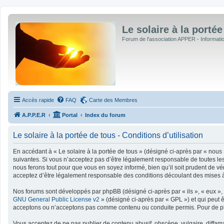
Le solaire à la portée
Forum de l'association APPER - Informations
Accès rapide
FAQ
Carte des Membres
A.P.P.E.R
Portal
Index du forum
Le solaire à la portée de tous - Conditions d’utilisation
En accédant à « Le solaire à la portée de tous » (désigné ci-après par « nous »
suivantes. Si vous n’acceptez pas d’être légalement responsable de toutes les 
nous ferons tout pour que vous en soyez informé, bien qu’il soit prudent de vé
acceptez d’être légalement responsable des conditions découlant des mises à 
Nos forums sont développés par phpBB (désigné ci-après par « ils », « eux », 
GNU General Public License v2
» (désigné ci-après par « GPL ») et qui peut 
acceptons ou n’acceptons pas comme contenu ou conduite permis. Pour de plu
Vous acceptez de ne pas publier de contenu abusif, obscène, vulgaire, diffamat