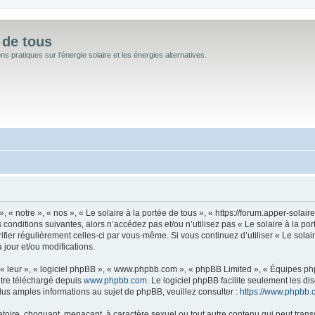
 de tous
 pratiques sur l'énergie solaire et les énergies alternatives.
, « notre », « nos », « Le solaire à la portée de tous », « https://forum.apper-sola
conditions suivantes, alors n’accédez pas et/ou n’utilisez pas « Le solaire à la po
rifier régulièrement celles-ci par vous-même. Si vous continuez d’utiliser « Le sola
jour et/ou modifications.
« leur », « logiciel phpBB », « www.phpbb.com », « phpBB Limited », « Équipes phpB
être téléchargé depuis
www.phpbb.com
. Le logiciel phpBB facilite seulement les d
s amples informations au sujet de phpBB, veuillez consulter :
https://www.phpbb.
oire, choquant, menaçant, à caractère sexuel ou tout autre contenu qui peut transgr