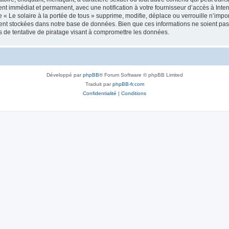
nt immédiat et permanent, avec une notification à votre fournisseur d’accès à Inte
« Le solaire à la portée de tous » supprime, modifie, déplace ou verrouille n’impo
nt stockées dans notre base de données. Bien que ces informations ne soient pas di
 de tentative de piratage visant à compromettre les données.
Développé par
phpBB
® Forum Software © phpBB Limited
Traduit par
phpBB-fr.com
Confidentialité
|
Conditions