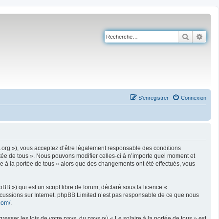
Recherch
Rech
S’enregistrer
Connexion
ire.org »), vous acceptez d’être légalement responsable des conditions
rtée de tous ». Nous pouvons modifier celles-ci à n’importe quel moment et
ire à la portée de tous » alors que des changements ont été effectués, vous
B ») qui est un script libre de forum, déclaré sous la licence «
iscussions sur Internet. phpBB Limited n’est pas responsable de ce que nous
com/
.
esser les lois de votre pays, du pays où « Le solaire à la portée de tous » est