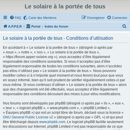
Le solaire à la portée de tous
FAQ
Carte des Membres
S’enregistrer
Connexion
R
A.P.P.E.R
Portal
Index du forum
e
Le solaire à la portée de tous - Conditions d’utilisation
c
h
En accédant à « Le solaire à la portée de tous » (désigné ci-après par
« nous », « notre », « nos », « Le solaire à la portée de tous »,
e
« https://forum.apper-solaire.org »), vous acceptez d’être légalement
r
responsable des conditions suivantes. Si vous n’acceptez pas d’être
légalement responsable de toutes les conditions suivantes, alors n’accédez
c
pas et/ou n’utilisez pas « Le solaire à la portée de tous ». Nous pouvons
h
modifier celles-ci à n’importe quel moment et nous ferons tout pour que vous
en soyez informé, bien qu’il soit prudent de vérifier régulièrement celles-ci par
e
vous-même. Si vous continuez d’utiliser « Le solaire à la portée de tous » alors
r
que des changements ont été effectués, vous acceptez d’être légalement
responsable des conditions découlant des mises à jour et/ou modifications.
Nos forums sont développés par phpBB (désigné ci-après par « ils », « eux »,
« leur », « logiciel phpBB », « www.phpbb.com », « phpBB Limited »,
« Équipes phpBB ») qui est un script libre de forum, déclaré sous la licence «
GNU General Public License v2
» (désigné ci-après par « GPL ») et qui peut
être téléchargé depuis
www.phpbb.com
. Le logiciel phpBB facilite seulement
les discussions sur Internet. phpBB Limited n’est pas responsable de ce que