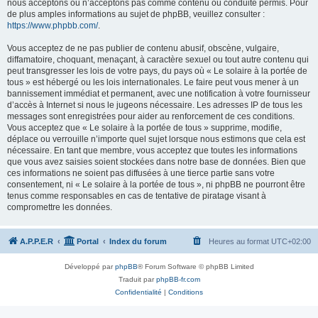
nous acceptons ou n’acceptons pas comme contenu ou conduite permis. Pour
de plus amples informations au sujet de phpBB, veuillez consulter :
https://www.phpbb.com/
.
Vous acceptez de ne pas publier de contenu abusif, obscène, vulgaire,
diffamatoire, choquant, menaçant, à caractère sexuel ou tout autre contenu qui
peut transgresser les lois de votre pays, du pays où « Le solaire à la portée de
tous » est hébergé ou les lois internationales. Le faire peut vous mener à un
bannissement immédiat et permanent, avec une notification à votre fournisseur
d’accès à Internet si nous le jugeons nécessaire. Les adresses IP de tous les
messages sont enregistrées pour aider au renforcement de ces conditions.
Vous acceptez que « Le solaire à la portée de tous » supprime, modifie,
déplace ou verrouille n’importe quel sujet lorsque nous estimons que cela est
nécessaire. En tant que membre, vous acceptez que toutes les informations
que vous avez saisies soient stockées dans notre base de données. Bien que
ces informations ne soient pas diffusées à une tierce partie sans votre
consentement, ni « Le solaire à la portée de tous », ni phpBB ne pourront être
tenus comme responsables en cas de tentative de piratage visant à
compromettre les données.
A.P.P.E.R
Portal
Index du forum
Heures au format
UTC+02:00
Développé par
phpBB
® Forum Software © phpBB Limited
Traduit par
phpBB-fr.com
Confidentialité
|
Conditions