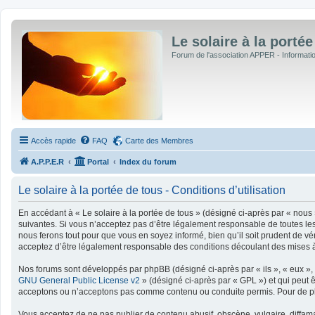
Le solaire à la portée
Forum de l'association APPER - Informations
Accès rapide
FAQ
Carte des Membres
A.P.P.E.R
Portal
Index du forum
Le solaire à la portée de tous - Conditions d’utilisation
En accédant à « Le solaire à la portée de tous » (désigné ci-après par « nous »
suivantes. Si vous n’acceptez pas d’être légalement responsable de toutes les 
nous ferons tout pour que vous en soyez informé, bien qu’il soit prudent de vé
acceptez d’être légalement responsable des conditions découlant des mises à 
Nos forums sont développés par phpBB (désigné ci-après par « ils », « eux », 
GNU General Public License v2
» (désigné ci-après par « GPL ») et qui peut 
acceptons ou n’acceptons pas comme contenu ou conduite permis. Pour de plu
Vous acceptez de ne pas publier de contenu abusif, obscène, vulgaire, diffamat