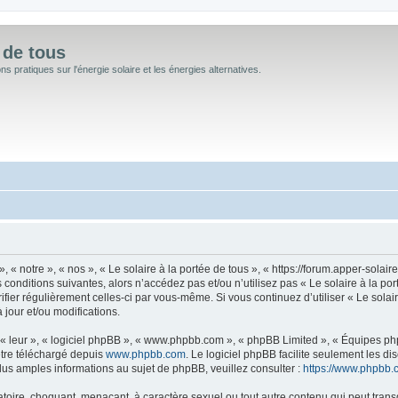
 de tous
 pratiques sur l'énergie solaire et les énergies alternatives.
, « notre », « nos », « Le solaire à la portée de tous », « https://forum.apper-sola
conditions suivantes, alors n’accédez pas et/ou n’utilisez pas « Le solaire à la po
rifier régulièrement celles-ci par vous-même. Si vous continuez d’utiliser « Le sola
jour et/ou modifications.
« leur », « logiciel phpBB », « www.phpbb.com », « phpBB Limited », « Équipes phpB
être téléchargé depuis
www.phpbb.com
. Le logiciel phpBB facilite seulement les d
s amples informations au sujet de phpBB, veuillez consulter :
https://www.phpbb.
oire, choquant, menaçant, à caractère sexuel ou tout autre contenu qui peut transgr