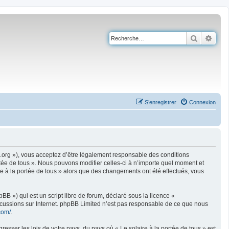
Recherch
Rech
S’enregistrer
Connexion
ire.org »), vous acceptez d’être légalement responsable des conditions
rtée de tous ». Nous pouvons modifier celles-ci à n’importe quel moment et
ire à la portée de tous » alors que des changements ont été effectués, vous
B ») qui est un script libre de forum, déclaré sous la licence «
iscussions sur Internet. phpBB Limited n’est pas responsable de ce que nous
com/
.
esser les lois de votre pays, du pays où « Le solaire à la portée de tous » est