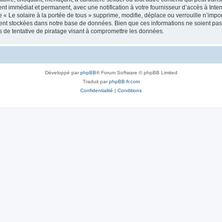
nt immédiat et permanent, avec une notification à votre fournisseur d’accès à Inte
« Le solaire à la portée de tous » supprime, modifie, déplace ou verrouille n’impo
nt stockées dans notre base de données. Bien que ces informations ne soient pas di
 de tentative de piratage visant à compromettre les données.
Développé par
phpBB
® Forum Software © phpBB Limited
Traduit par
phpBB-fr.com
Confidentialité
|
Conditions