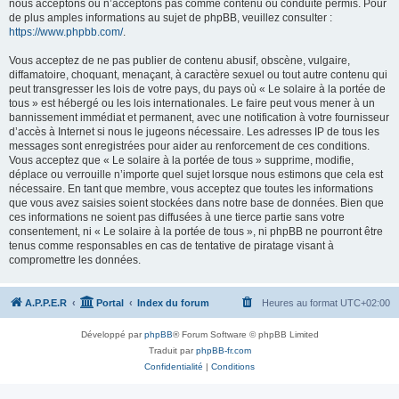
nous acceptons ou n’acceptons pas comme contenu ou conduite permis. Pour
de plus amples informations au sujet de phpBB, veuillez consulter :
https://www.phpbb.com/
.
Vous acceptez de ne pas publier de contenu abusif, obscène, vulgaire,
diffamatoire, choquant, menaçant, à caractère sexuel ou tout autre contenu qui
peut transgresser les lois de votre pays, du pays où « Le solaire à la portée de
tous » est hébergé ou les lois internationales. Le faire peut vous mener à un
bannissement immédiat et permanent, avec une notification à votre fournisseur
d’accès à Internet si nous le jugeons nécessaire. Les adresses IP de tous les
messages sont enregistrées pour aider au renforcement de ces conditions.
Vous acceptez que « Le solaire à la portée de tous » supprime, modifie,
déplace ou verrouille n’importe quel sujet lorsque nous estimons que cela est
nécessaire. En tant que membre, vous acceptez que toutes les informations
que vous avez saisies soient stockées dans notre base de données. Bien que
ces informations ne soient pas diffusées à une tierce partie sans votre
consentement, ni « Le solaire à la portée de tous », ni phpBB ne pourront être
tenus comme responsables en cas de tentative de piratage visant à
compromettre les données.
A.P.P.E.R
Portal
Index du forum
Heures au format
UTC+02:00
Développé par
phpBB
® Forum Software © phpBB Limited
Traduit par
phpBB-fr.com
Confidentialité
|
Conditions