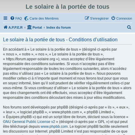
Le solaire à la portée de tous
FAQ
Carte des Membres
S’enregistrer
Connexion
R
A.P.P.E.R
Portal
Index du forum
e
Le solaire à la portée de tous - Conditions d’utilisation
c
h
En accédant à « Le solaire à la portée de tous » (désigné ci-après par
« nous », « notre », « nos », « Le solaire à la portée de tous »,
e
« https://forum.apper-solaire.org »), vous acceptez d’être légalement
r
responsable des conditions suivantes. Si vous n’acceptez pas d’être
légalement responsable de toutes les conditions suivantes, alors n’accédez
c
pas et/ou n’utilisez pas « Le solaire à la portée de tous ». Nous pouvons
h
modifier celles-ci à n’importe quel moment et nous ferons tout pour que vous
en soyez informé, bien qu’il soit prudent de vérifier régulièrement celles-ci par
e
vous-même. Si vous continuez d’utiliser « Le solaire à la portée de tous » alors
r
que des changements ont été effectués, vous acceptez d’être légalement
responsable des conditions découlant des mises à jour et/ou modifications.
Nos forums sont développés par phpBB (désigné ci-après par « ils », « eux »,
« leur », « logiciel phpBB », « www.phpbb.com », « phpBB Limited »,
« Équipes phpBB ») qui est un script libre de forum, déclaré sous la licence «
GNU General Public License v2
» (désigné ci-après par « GPL ») et qui peut
être téléchargé depuis
www.phpbb.com
. Le logiciel phpBB facilite seulement
les discussions sur Internet. phpBB Limited n’est pas responsable de ce que