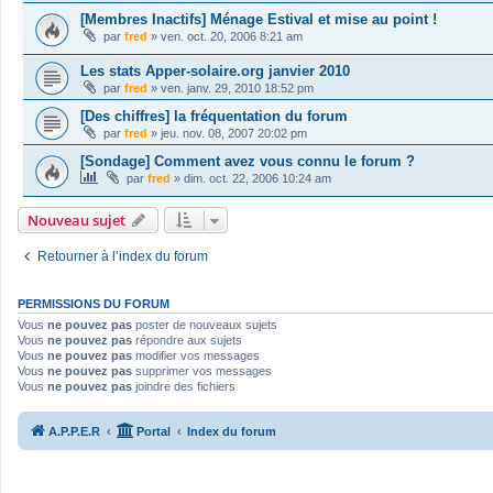
[Membres Inactifs] Ménage Estival et mise au point !
par
fred
»
ven. oct. 20, 2006 8:21 am
Les stats Apper-solaire.org janvier 2010
par
fred
»
ven. janv. 29, 2010 18:52 pm
[Des chiffres] la fréquentation du forum
par
fred
»
jeu. nov. 08, 2007 20:02 pm
[Sondage] Comment avez vous connu le forum ?
par
fred
»
dim. oct. 22, 2006 10:24 am
Nouveau sujet
Retourner à l’index du forum
PERMISSIONS DU FORUM
Vous
ne pouvez pas
poster de nouveaux sujets
Vous
ne pouvez pas
répondre aux sujets
Vous
ne pouvez pas
modifier vos messages
Vous
ne pouvez pas
supprimer vos messages
Vous
ne pouvez pas
joindre des fichiers
A.P.P.E.R
Portal
Index du forum