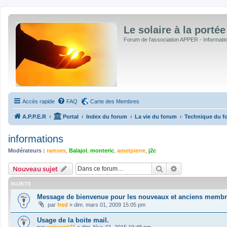
Le solaire à la portée
Forum de l'association APPER - Informations
Accès rapide
FAQ
Carte des Membres
A.P.P.E.R
Portal
Index du forum
La vie du forum
Technique du fo
informations
Modérateurs :
ramses
,
Balajol
,
monteric
,
ametpierre
,
j2c
Rechercher
Recherche avan
Nouveau sujet
SUJETS
Message de bienvenue pour les nouveaux et anciens membr
par
fred
»
dim. mars 01, 2009 15:05 pm
Usage de la boite mail.