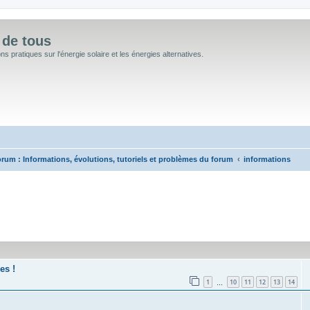
 de tous
 pratiques sur l'énergie solaire et les énergies alternatives.
rum : Informations, évolutions, tutoriels et problèmes du forum
informations
cée
es !
1
10
11
12
13
14
…