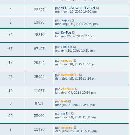
par
YELLOW WHEELY BIN
9
22227
mer. févr. 15, 2023 16:26 pm
par
Rapha
2
13896
mer. sept. 16, 2020 21:40 pm
par
SerPat
74
78310
lun. mai 25, 2020 22:27 pm
par
lebritish
67
67197
jeu. avr. 16, 2020 10:18 am
par
ramses
17
29324
mer. nov. 18, 2015 13:21 pm
par
xvincent71
43
35084
dim. déc. 28, 2014 20:14 pm
par
valtrede
10
11057
lun. déc. 08, 2014 20:56 pm
par
fred
3
8719
mar. juil. 09, 2013 23:30 pm
par
ice 54
55
55000
mer. nov. 09, 2011 11:34 am
par
ramses
8
11989
ven. janv. 28, 2011 15:45 pm