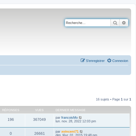
Recherch
Rech
S’enregistrer
Connexion
16 sujets • Page
1
sur
1
RÉPONSES
VUES
DERNIER MESSAGE
par
francoisMo
196
367049
lun. nov. 28, 2022 12:03 pm
par
xvincent71
0
26661
dim. févr. 01, 2015 19:48 pm