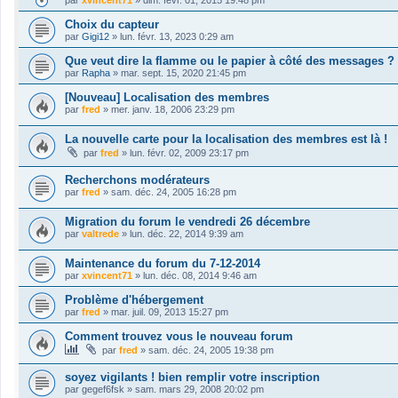
par
xvincent71
»
dim. févr. 01, 2015 19:48 pm
Choix du capteur
par
Gigi12
»
lun. févr. 13, 2023 0:29 am
Que veut dire la flamme ou le papier à côté des messages ?
par
Rapha
»
mar. sept. 15, 2020 21:45 pm
[Nouveau] Localisation des membres
par
fred
»
mer. janv. 18, 2006 23:29 pm
La nouvelle carte pour la localisation des membres est là !
par
fred
»
lun. févr. 02, 2009 23:17 pm
Recherchons modérateurs
par
fred
»
sam. déc. 24, 2005 16:28 pm
Migration du forum le vendredi 26 décembre
par
valtrede
»
lun. déc. 22, 2014 9:39 am
Maintenance du forum du 7-12-2014
par
xvincent71
»
lun. déc. 08, 2014 9:46 am
Problème d'hébergement
par
fred
»
mar. juil. 09, 2013 15:27 pm
Comment trouvez vous le nouveau forum
par
fred
»
sam. déc. 24, 2005 19:38 pm
soyez vigilants ! bien remplir votre inscription
par
gegef6fsk
»
sam. mars 29, 2008 20:02 pm