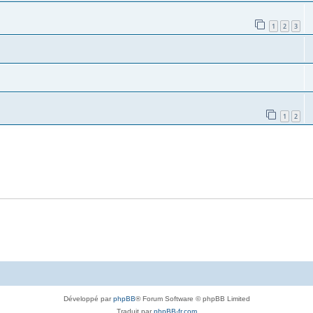
1
2
3
1
2
Développé par
phpBB
® Forum Software © phpBB Limited
Traduit par
phpBB-fr.com