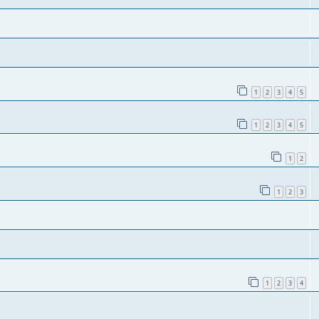
1
2
3
4
5
1
2
3
4
5
1
2
1
2
3
1
2
3
4