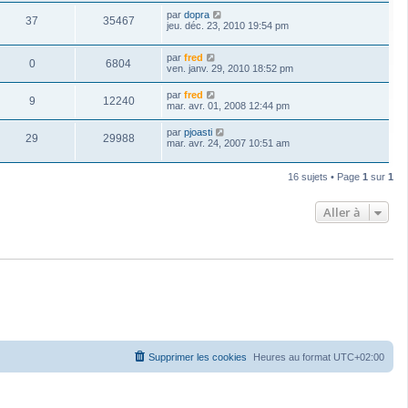
par
dopra
37
35467
jeu. déc. 23, 2010 19:54 pm
par
fred
0
6804
ven. janv. 29, 2010 18:52 pm
par
fred
9
12240
mar. avr. 01, 2008 12:44 pm
par
pjoasti
29
29988
mar. avr. 24, 2007 10:51 am
16 sujets • Page
1
sur
1
Aller à
Supprimer les cookies
Heures au format
UTC+02:00