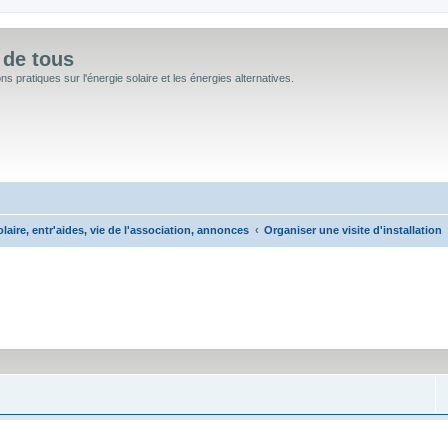
 de tous
 pratiques sur l'énergie solaire et les énergies alternatives.
aire, entr'aides, vie de l'association, annonces
Organiser une visite d'installation
cée