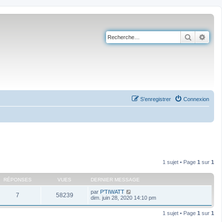
Recherch
Rech
S’enregistrer
Connexion
1 sujet • Page
1
sur
1
RÉPONSES
VUES
DERNIER MESSAGE
par
P'TIWATT
7
58239
dim. juin 28, 2020 14:10 pm
1 sujet • Page
1
sur
1