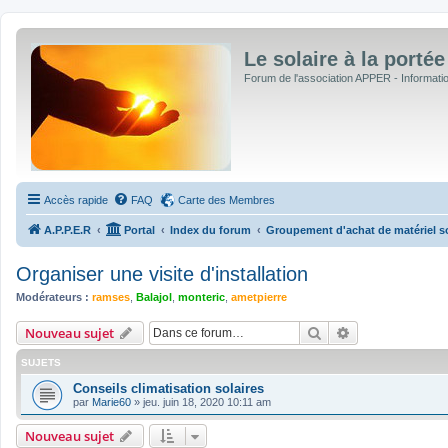
Le solaire à la portée
Forum de l'association APPER - Informations
Accès rapide
FAQ
Carte des Membres
A.P.P.E.R
Portal
Index du forum
Groupement d'achat de matériel sol
Organiser une visite d'installation
Modérateurs :
ramses
,
Balajol
,
monteric
,
ametpierre
Rechercher
Recherche avan
Nouveau sujet
SUJETS
Conseils climatisation solaires
par
Marie60
»
jeu. juin 18, 2020 10:11 am
Nouveau sujet