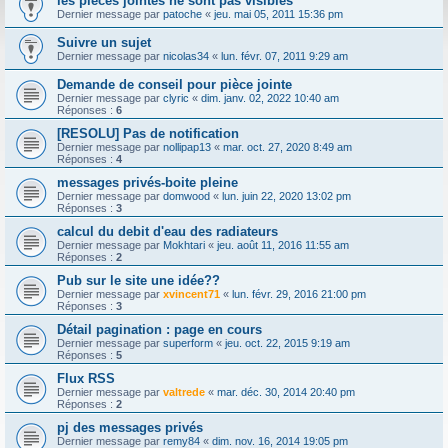
les pièces jointes ne sont pas visibles
Dernier message par
patoche
«
jeu. mai 05, 2011 15:36 pm
Suivre un sujet
Dernier message par
nicolas34
«
lun. févr. 07, 2011 9:29 am
Demande de conseil pour pièce jointe
Dernier message par
clyric
«
dim. janv. 02, 2022 10:40 am
Réponses :
6
[RESOLU] Pas de notification
Dernier message par
nollipap13
«
mar. oct. 27, 2020 8:49 am
Réponses :
4
messages privés-boite pleine
Dernier message par
domwood
«
lun. juin 22, 2020 13:02 pm
Réponses :
3
calcul du debit d'eau des radiateurs
Dernier message par
Mokhtari
«
jeu. août 11, 2016 11:55 am
Réponses :
2
Pub sur le site une idée??
Dernier message par
xvincent71
«
lun. févr. 29, 2016 21:00 pm
Réponses :
3
Détail pagination : page en cours
Dernier message par
superform
«
jeu. oct. 22, 2015 9:19 am
Réponses :
5
Flux RSS
Dernier message par
valtrede
«
mar. déc. 30, 2014 20:40 pm
Réponses :
2
pj des messages privés
Dernier message par
remy84
«
dim. nov. 16, 2014 19:05 pm