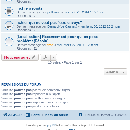
Réponses :
4
Fichiers joints
Dernier message par
jpallaume
«
mer. oct. 29, 2014 19:57 pm
Réponses :
2
fichier qui ne veut pas "être envoyé"
Dernier message par
Bernard (de Cagnes)
«
lun. janv. 30, 2012 20:24 pm
Réponses :
3
[Localisation] Recensement pour qui ca pose
problème(Résolu)
Dernier message par
fred
«
mar. mars 27, 2007 15:58 pm
Réponses :
11
Nouveau sujet
13 sujets • Page
1
sur
1
Aller à
PERMISSIONS DU FORUM
Vous
ne pouvez pas
poster de nouveaux sujets
Vous
ne pouvez pas
répondre aux sujets
Vous
ne pouvez pas
modifier vos messages
Vous
ne pouvez pas
supprimer vos messages
Vous
ne pouvez pas
joindre des fichiers
A.P.P.E.R
Portal
Index du forum
Heures au format
UTC+02:00
Développé par
phpBB
® Forum Software © phpBB Limited