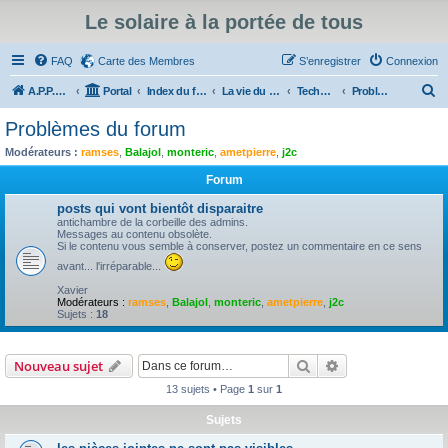
Le solaire à la portée de tous
FAQ
Carte des Membres
S’enregistrer
Connexion
R
A.P.P.E.R
Portal
Index du forum
La vie du forum
Technique du forum : Informations, évolutions, tutoriels et problèmes du forum
Problèmes du forum
e
Problèmes du forum
c
Modérateurs :
ramses
,
Balajol
,
monteric
,
ametpierre
,
j2c
h
Forum
e
posts qui vont bientôt disparaitre
r
antichambre de la corbeille des admins.
Messages au contenu obsolète.
c
Si le contenu vous semble à conserver, postez un commentaire en ce sens
h
avant... l'irréparable...
e
Xavier
Modérateurs :
ramses
,
Balajol
,
monteric
,
ametpierre
,
j2c
r
Sujets :
18
Rechercher
Recherche avanc
Nouveau sujet
13 sujets • Page
1
sur
1
Sujets