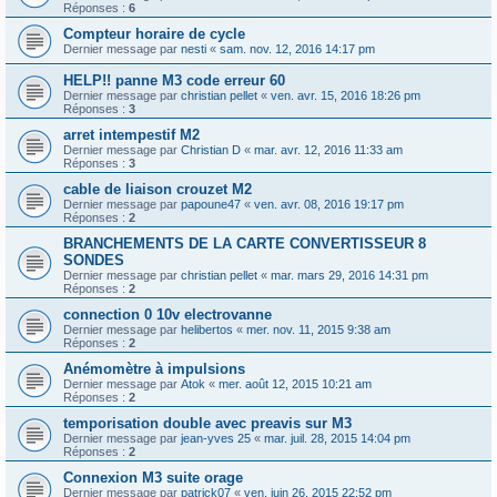
Réponses :
6
Compteur horaire de cycle
Dernier message par
nesti
«
sam. nov. 12, 2016 14:17 pm
HELP!! panne M3 code erreur 60
Dernier message par
christian pellet
«
ven. avr. 15, 2016 18:26 pm
Réponses :
3
arret intempestif M2
Dernier message par
Christian D
«
mar. avr. 12, 2016 11:33 am
Réponses :
3
cable de liaison crouzet M2
Dernier message par
papoune47
«
ven. avr. 08, 2016 19:17 pm
Réponses :
2
BRANCHEMENTS DE LA CARTE CONVERTISSEUR 8
SONDES
Dernier message par
christian pellet
«
mar. mars 29, 2016 14:31 pm
Réponses :
2
connection 0 10v electrovanne
Dernier message par
helibertos
«
mer. nov. 11, 2015 9:38 am
Réponses :
2
Anémomètre à impulsions
Dernier message par
Atok
«
mer. août 12, 2015 10:21 am
Réponses :
2
temporisation double avec preavis sur M3
Dernier message par
jean-yves 25
«
mar. juil. 28, 2015 14:04 pm
Réponses :
2
Connexion M3 suite orage
Dernier message par
patrick07
«
ven. juin 26, 2015 22:52 pm