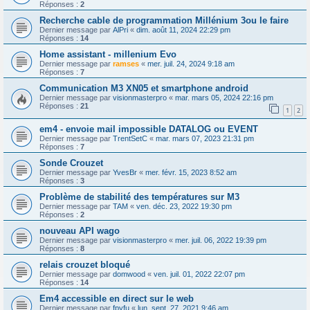
Réponses :
2
Recherche cable de programmation Millénium 3ou le faire
Dernier message par
AlPri
«
dim. août 11, 2024 22:29 pm
Réponses :
14
Home assistant - millenium Evo
Dernier message par
ramses
«
mer. juil. 24, 2024 9:18 am
Réponses :
7
Communication M3 XN05 et smartphone android
Dernier message par
visionmasterpro
«
mar. mars 05, 2024 22:16 pm
Réponses :
21
1
2
em4 - envoie mail impossible DATALOG ou EVENT
Dernier message par
TrentSetC
«
mar. mars 07, 2023 21:31 pm
Réponses :
7
Sonde Crouzet
Dernier message par
YvesBr
«
mer. févr. 15, 2023 8:52 am
Réponses :
3
Problème de stabilité des températures sur M3
Dernier message par
TAM
«
ven. déc. 23, 2022 19:30 pm
Réponses :
2
nouveau API wago
Dernier message par
visionmasterpro
«
mer. juil. 06, 2022 19:39 pm
Réponses :
8
relais crouzet bloqué
Dernier message par
domwood
«
ven. juil. 01, 2022 22:07 pm
Réponses :
14
Em4 accessible en direct sur le web
Dernier message par
fpyfu
«
lun. sept. 27, 2021 9:46 am