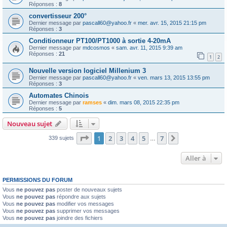
Réponses :
8
convertisseur 200°
Dernier message par
pascall60@yahoo.fr
«
mer. avr. 15, 2015 21:15 pm
Réponses :
3
Conditionneur PT100/PT1000 à sortie 4-20mA
Dernier message par
mdcosmos
«
sam. avr. 11, 2015 9:39 am
Réponses :
21
1
2
Nouvelle version logiciel Millenium 3
Dernier message par
pascall60@yahoo.fr
«
ven. mars 13, 2015 13:55 pm
Réponses :
3
Automates Chinois
Dernier message par
ramses
«
dim. mars 08, 2015 22:35 pm
Réponses :
5
Nouveau sujet
Page
1
sur
7
1
2
3
4
5
7
Suivante
339 sujets
…
Aller à
PERMISSIONS DU FORUM
Vous
ne pouvez pas
poster de nouveaux sujets
Vous
ne pouvez pas
répondre aux sujets
Vous
ne pouvez pas
modifier vos messages
Vous
ne pouvez pas
supprimer vos messages
Vous
ne pouvez pas
joindre des fichiers