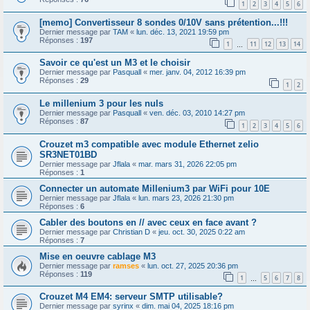
1
2
3
4
5
6
[memo] Convertisseur 8 sondes 0/10V sans prétention...!!!
Dernier message par
TAM
«
lun. déc. 13, 2021 19:59 pm
Réponses :
197
1
11
12
13
14
…
Savoir ce qu'est un M3 et le choisir
Dernier message par
Pasquall
«
mer. janv. 04, 2012 16:39 pm
Réponses :
29
1
2
Le millenium 3 pour les nuls
Dernier message par
Pasquall
«
ven. déc. 03, 2010 14:27 pm
Réponses :
87
1
2
3
4
5
6
Crouzet m3 compatible avec module Ethernet zelio
SR3NET01BD
Dernier message par
Jflala
«
mar. mars 31, 2026 22:05 pm
Réponses :
1
Connecter un automate Millenium3 par WiFi pour 10E
Dernier message par
Jflala
«
lun. mars 23, 2026 21:30 pm
Réponses :
6
Cabler des boutons en // avec ceux en face avant ?
Dernier message par
Christian D
«
jeu. oct. 30, 2025 0:22 am
Réponses :
7
Mise en oeuvre cablage M3
Dernier message par
ramses
«
lun. oct. 27, 2025 20:36 pm
Réponses :
119
1
5
6
7
8
…
Crouzet M4 EM4: serveur SMTP utilisable?
Dernier message par
syrinx
«
dim. mai 04, 2025 18:16 pm