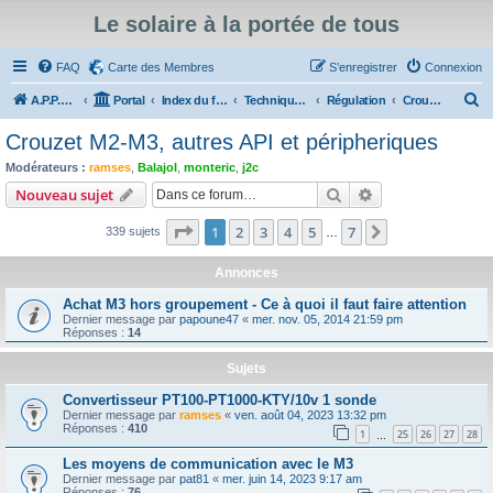
Le solaire à la portée de tous
FAQ
Carte des Membres
S’enregistrer
Connexion
R
A.P.P.E.R
Portal
Index du forum
Technique du Solaire Thermique
Régulation
Crouzet M2-M3, autres API et péripheriques
e
Crouzet M2-M3, autres API et péripheriques
c
Modérateurs :
ramses
,
Balajol
,
monteric
,
j2c
h
Rechercher
Recherche avanc
Nouveau sujet
e
Page
1
sur
7
1
2
3
4
5
7
Suivante
339 sujets
r
…
c
Annonces
h
Achat M3 hors groupement - Ce à quoi il faut faire attention
e
Dernier message par
papoune47
«
mer. nov. 05, 2014 21:59 pm
Réponses :
14
r
Sujets
Convertisseur PT100-PT1000-KTY/10v 1 sonde
Dernier message par
ramses
«
ven. août 04, 2023 13:32 pm
Réponses :
410
1
25
26
27
28
…
Les moyens de communication avec le M3
Dernier message par
pat81
«
mer. juin 14, 2023 9:17 am
Réponses :
76