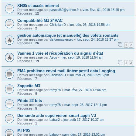
XN05 et accès internet
Dernier message par
pascall60@yahoo.fr
«
ven. févr. 01, 2019 18:45 pm
Réponses :
12
Compatibilité M3 24VAC
Dernier message par
Christian D
«
lun. déc. 03, 2018 19:56 pm
Réponses :
2
gestion automatique (et manuelle) des volets roulants
Dernier message par
visionmasterpro
«
lun. sept. 24, 2018 22:37 pm
Réponses :
26
1
2
Vannes 1 voie et récupération du signal d'état
Dernier message par
Azou
«
mer. sept. 19, 2018 11:54 am
Réponses :
19
1
2
EM4 problème envoi mail iintempestif data Logging
Dernier message par
Christian D
«
lun. mai 21, 2018 22:15 pm
Réponses :
7
Zappette M3
Dernier message par
remy78
«
mar. févr. 27, 2018 13:06 pm
Réponses :
9
Pilote 32 bits
Dernier message par
remy78
«
mar. sept. 26, 2017 12:11 pm
Réponses :
5
Demande aide supervision smart appli V3
Dernier message par
babar2
«
jeu. août 17, 2017 10:37 am
Réponses :
1
MTP05
Dernier message par
baboo
«
sam. déc. 17, 2016 13:02 pm